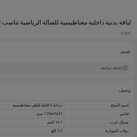
لياقة بدنية داخلية مغناطيسية للصالة الرياضية تناسب الجسم X قابلة للطي دراج
نموذج
تقييم
إضافة مراجعة
وصف
اسم المنتج
دراجة X قابلة للطي مغناطيسية
قياس
115x41x21 سم
شمال غرب
14.1 كجم
دولاب الموازنة
2.5 كلغ