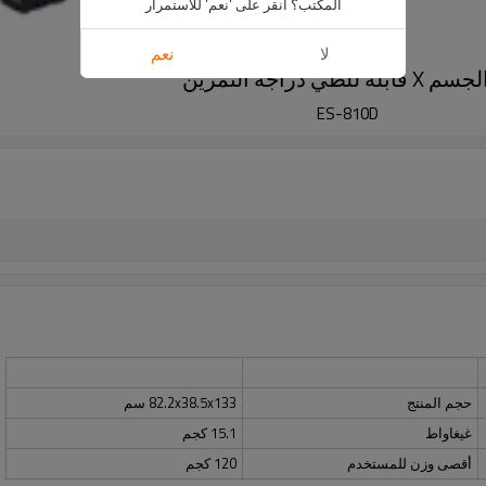
المكتب؟ انقر على 'نعم' للاستمرار
لا
نعم
ة التمرين
ES-810D
حجم المنتج
82.2x38.5x133 سم
غيغاواط
15.1 كجم
أقصى وزن للمستخدم
120 كجم