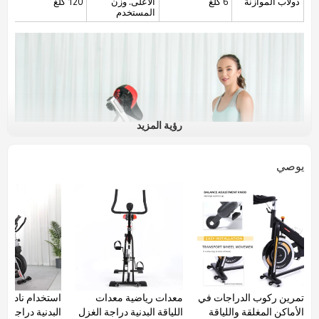
دولاب الموازنة
6 كلغ
الأعلى. وزن
120 كلغ
المستخدم
رؤية المزيد
يوصي
تمرين ركوب الدراجات في
معدات رياضية معدات
استخدام نادي ال
الأماكن المغلقة واللياقة
اللياقة البدنية دراجة الغزل
البدنية دراجة تم