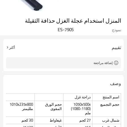
المنزل استخدام عجلة الغزل حذافة الثقيلة
ES-7905
نموذج
تقييم
أكثر
إضافة مراجعة
وصف
اسم المنتج
دراجة غزل
حجم التجميع
1050x500x
حجم الورق
1010x235x800
(1080-1180)
المقوى
ملليمتر
ملم
شمال غرب
27 كجم
غيغاواط
30 كجم