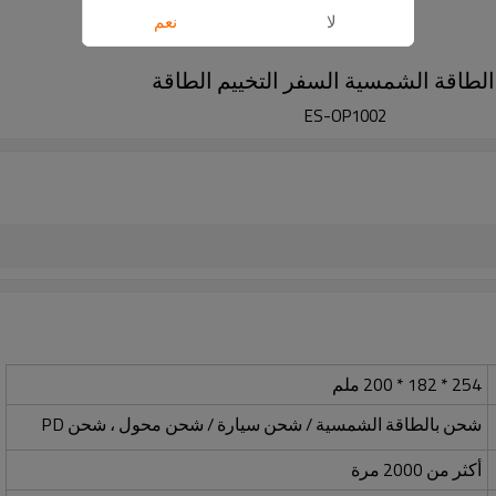
لا
نعم
لطاقة الشمسية السفر التخييم الطاقة
ES-OP1002
254 * 182 * 200 ملم
شحن بالطاقة الشمسية / شحن سيارة / شحن محول ، شحن PD
أكثر من 2000 مرة