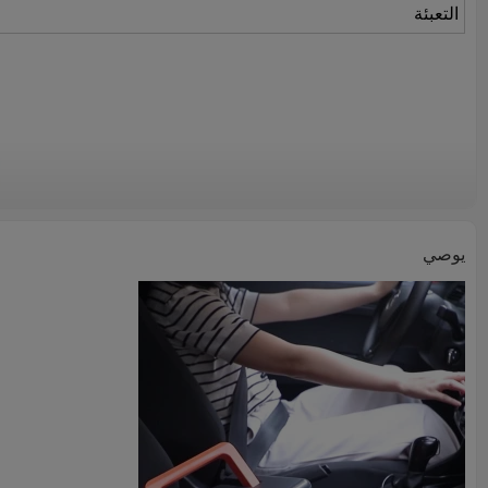
التعبئة
يوصي