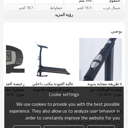
المقوى
595 ملم
شمال غرب
16.5 كجم
غيغاواط
18.7 كجم
رؤية المزيد
يوصي
4 طريقة مشاية يدوية
عالية الجودة مكتب داخلي
رخيصة الجسم ص
متعددة الوظائف من
رخيصة المحمولة طاحونة
مصغرة مطحنة د
Cookie settings
نموذج : ES-M16
نموذج : ES-M16
نموذج : ES-M16
الشركة المصنعة - مشاية
يدوية للمنزل
اللياقة البدنية ا
يدوية 4 اتجاهات
We use cookies to provide you with the best possible
experience. They also allow us to analyze user behavior in
الكلمات الدالة
order to constantly improve the website for you.
تمارين القلب في المنزل بدون معدات
آلات القلب في صالة الألعاب الرياضية