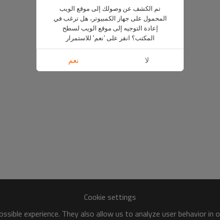
تم الكشف عن وصولك إلى موقع الويب
المحمول على جهاز الكمبيوتر، هل ترغب في
إعادة التوجيه إلى موقع الويب لسطح
المكتب؟ انقر على 'نعم' للاستمرار
لا
نعم
Cookie settings
ssible experience. They also allow us to analyze user behavior in 