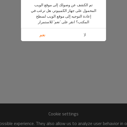
تم الكشف عن وصولك إلى موقع الويب
المحمول على جهاز الكمبيوتر، هل ترغب في
إعادة التوجيه إلى موقع الويب لسطح
المكتب؟ انقر على 'نعم' للاستمرار
لا
نعم
Cookie settings
ssible experience. They also allow us to analyze user behavior in 