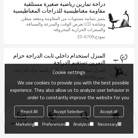
دراجة تمارين رياضية صغيرة مستلقية
مقاومة مغناطيسية للدراجات المغناطيسية
المنزلية
يتميز بثمانية مستويات من المقاومة ومقعد مبطن
وشاشة LCD تعرض الوقت والسرعة والمسافة
والسعرات الحرارية المحروقة
نموذج:ES-6709
المنزل استخدام داخلي ثابت الدراجة حزام
التمرين تستقيم الدراجة
المنزل استخدام الجسم معدات رياضية حزام الدراجة
Cookie settings
نموذج:ES-8018
We use cookies to provide you with the best possible
experience. They also allow us to analyze user behavior in
order to constantly improve the website for you.
Reject All
Accept Selection
Accept all
منزل
بحث
فئة
ارسال التحقيق
Marketing
Preferences
Analytics
Necessary