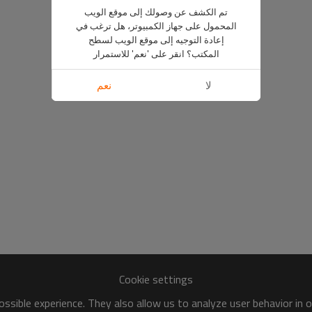
تم الكشف عن وصولك إلى موقع الويب
المحمول على جهاز الكمبيوتر، هل ترغب في
إعادة التوجيه إلى موقع الويب لسطح
المكتب؟ انقر على 'نعم' للاستمرار
لا
نعم
Cookie settings
ssible experience. They also allow us to analyze user behavior in 