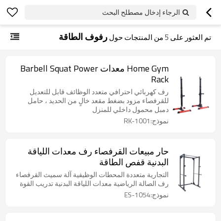
الرجاء إدخال مصطلح البحث
رفوف الطاقة
تم العثور على
5
من المنتجات حول
Home Gym معدات Barbell Squat Power
Rack
رف كهربائي احترافي متعدد الوظائف قابل للتعديل
للقرفصاء مزود بضغط مقعد خالٍ من الحديد ، حامل
دمبل محمول داخلي للمنزل
نموذج:RK-1001
حار مبيعات القرفصاء رف معدات اللياقة
البدنية قفص الطاقة
التجارية متعددة المحطات الوظيفية آلة سميث القرفصاء
رف الصالة الرياضية معدات اللياقة البدنية تدريب القوة
نموذج:ES-1054