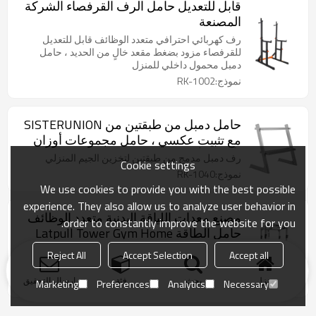
قابل للتعديل حامل الرف القرفصاء الشركة
المصنعة
رف كهربائي احترافي متعدد الوظائف قابل للتعديل
للقرفصاء مزود بضغط مقعد خالٍ من الحديد ، حامل
دمبل محمول داخلي للمنزل
نموذج:RK-1002
حامل دمبل من طبقتين من SISTERUNION
مع تثبيت عكسي ، حامل مجموعات أوزان
لألواح الأوزان ، حامل دمبل قابل للتعديل
رف دمبل مدمج من طبقتين لتخزين الجيم المنزلي
Cookie settings
للجيم المنزلي (رف فقط)
نموذج:RK-1040
We use cookies to provide you with the best possible
experience. They also allow us to analyze user behavior in
مصنع معدات اللياقة البدنية متعدد الوظائف
order to constantly improve the website for you.
حامل الطاقة Latpull Tower Gym Home
Gym-power برج محطة غطس سحب
التجارية متعددة المحطات الوظيفية آلة سميث القرفصاء
Reject All
Accept Selection
Accept all
شريط للنادي الرياضي المنزلي
رف الصالة الرياضية معدات اللياقة البدنية تدريب القوة
نموذج:ES-1055
منزل
بحث
فئة
ارسال التحقيق
Marketing
Preferences
Analytics
Necessary