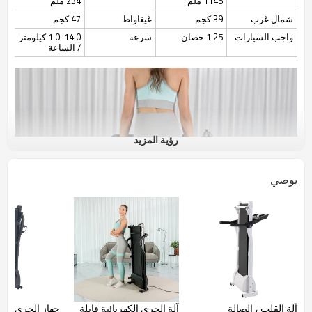
1145 ملم
234 ملم
شمال غرب
39 كجم
غيغاواط
47 كجم
واجب السيارات
1.25 حصان
سرعة
1.0-14.0 كيلومتر
/ الساعة
رؤية المزيد
يوصي
آلة القلب ، الصالة
آلة الجري الكهربائية قابلة
جهاز الجري من 