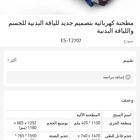
مطحنة كهربائية بتصميم جديد للياقة البدنية للجسم
واللياقة البدنية
ES-T2707
نموذج
تقييم
أكثر
إضافة مراجعة
وصف
اسم المنتج
المطحنة الآلية
منطقة الجري
1150 * 420 ملم
توسيع الحجم
1392 × 683 ×
1180 (مم)
حجم قابل للطي
1470 × 740 ×
حجم التعبئة
1550 * 765 *